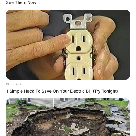
See Them Now
Kartoffelsalat und Würstchen sind ein echter
Klassiker der deutschen Küche. Diese herzhafte
und befriedigende Mahlzeit ist einfach
zuzubereiten und perfekt für jede Gelegenheit,
sei es ein gemütliches Familienessen oder ein
geselliges Grillfest im Sommer. Die Kombination
BUZZDAY
aus zarten, würzigen Würstchen und cremigem
1 Simple Hack To Save On Your Electric Bill (Try Tonight)
Kartoffelsalat ist ein wahrer Genuss für die
Geschmacksknospen und verkörpert den
rustikalen Charme der deutschen Kulinarik.
### Zutaten: