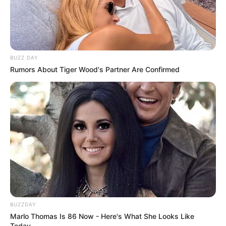
BUZZ DAY
Rumors About Tiger Wood's Partner Are Confirmed
BUZZDAY
Marlo Thomas Is 86 Now - Here's What She Looks Like
Today