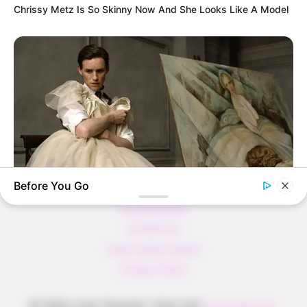
Verführerisch lecker: Quark-Vanille-
Chrissy Metz Is So Skinny Now And She Looks Like A Model
Pfannkuchen ohne Mehl in nur 5 Minuten!
DEI BESTEN HAUSGEMACHTEN EISBEIN
VARIATIONEN
DIE BESTEN SALAT DRESSINGS
die besten hausgemachten BBQ sauce
variationen
Before You Go
About us
BRAINBERRIES
All Categories
Is The Movie "Danish Girl" A True Story?
Contact Us
home page content
Privacy Policy
© 2026 Lecker Rezepte
• Built with
GeneratePress