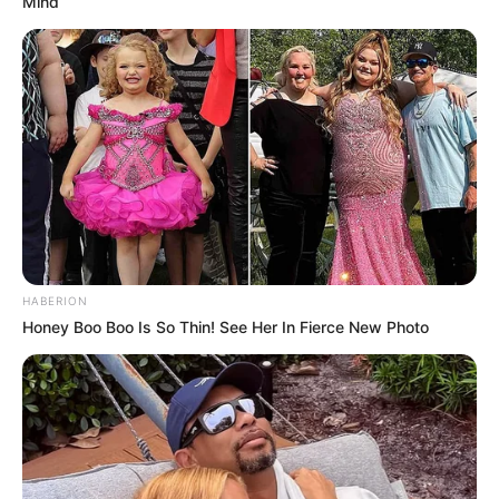
Mind
HABERION
Honey Boo Boo Is So Thin! See Her In Fierce New Photo