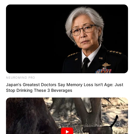
Skip
to
Menu
content
NEUROMIND PRO
Japan's Greatest Doctors Say Memory Loss Isn't Age: Just
Stop Drinking These 3 Beverages
Kartoffelsalat und