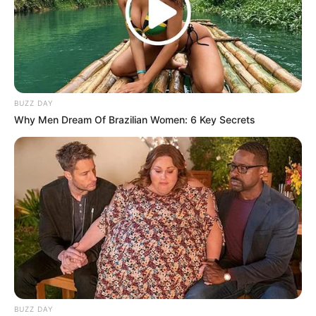
Search
Search
BUZZ DAY
Why Men Dream Of Brazilian Women: 6 Key Secrets
All
Rezepte
Thunfischsalat mit Ei & Joghurt – leicht, cremig
und voller Protein!
BUZZ DAY