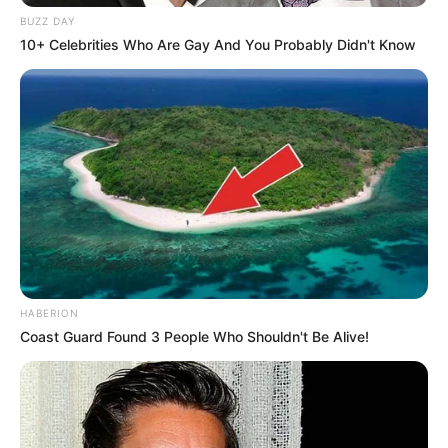
BUZZ DAY
10+ Celebrities Who Are Gay And You Probably Didn't Know
HABERION
Coast Guard Found 3 People Who Shouldn't Be Alive!