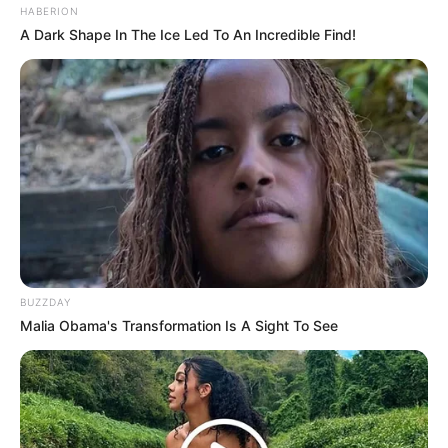
HABERION
A Dark Shape In The Ice Led To An Incredible Find!
BUZZDAY
Malia Obama's Transformation Is A Sight To See
Categories
All
Omas uraltes Gulasch Rezept
Schaschlik mit Nudeln