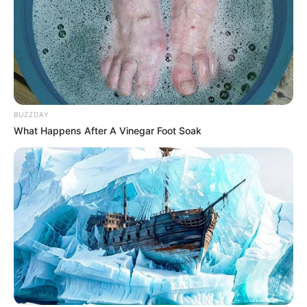
BUZZDAY
What Happens After A Vinegar Foot Soak