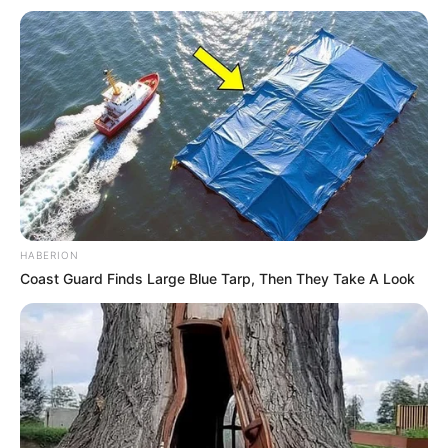
schneiden.
3. Wenn die Kartoffeln gar sind, diese abgießen
und kurz mit kaltem Wasser abschrecken, damit
sie sich leichter schälen lassen. Die Kartoffeln
pellen und in Scheiben schneiden.
4. In einer großen Schüssel die Gemüsebrühe,
Mayonnaise, Essig und Senf vermischen. Die
Zwiebelwürfel und Essiggurken hinzufügen und
HABERION
gut verrühren.
Coast Guard Finds Large Blue Tarp, Then They Take A Look
5. Die Kartoffelscheiben vorsichtig unter die
Dressing-Mischung heben, bis alle Kartoffeln
gleichmäßig damit bedeckt sind. Mit Salz und
Pfeffer abschmecken.
6. Den Kartoffelsalat für mindestens eine