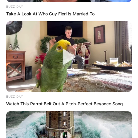
BUZZ DAY
Take A Look At Who Guy Fieri Is Married To
BUZZ DAY
Watch This Parrot Belt Out A Pitch-Perfect Beyonce Song