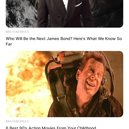
BRAINBERRIES
Who Will Be the Next James Bond? Here's What We Know So
Far
Categories
All
Würstchen Senf Gulasch mit Penne
Bratwurst mit Zwiebelsauce
BRAINBERRIES
6 Best 90’s Action Movies From Your Childhood