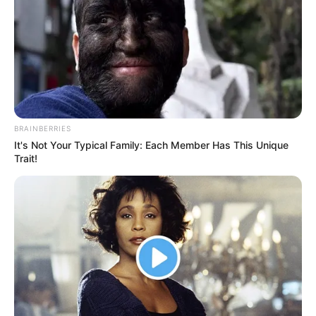
unansehnlichen Ablagerungen an den
Duschwänden und Armaturen sind nicht nur
eine ästhetische Belästigung, sondern können
auch zu hartnäckigen Problemen führen, wenn
sie nicht rechtzeitig behandelt werden. Doch
bevor Sie zu starken Chemikalien greifen oder
sich in stundenlanger Schrubberei erschöpfen,
BRAINBERRIES
gibt es eine natürliche Lösung, die Ihnen helfen
It's Not Your Typical Family: Each Member Has This Unique
kann, diesen lästigen Eindringling zu
Trait!
bekämpfen.
Kalkablagerungen entstehen durch die
Ablagerung von hartem Wasser, das reich an
Mineralien wie Calcium und Magnesium ist.
Wenn dieses Wasser verdunstet, hinterlässt es
winzige Kristalle, die sich im Laufe der Zeit zu
hartnäckigen Ablagerungen entwickeln können.
Diese Ablagerungen können nicht nur das