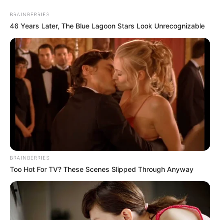
Skip
BRAINBERRIES
to
Menu
46 Years Later, The Blue Lagoon Stars Look Unrecognizable
content
BRAINBERRIES
Too Hot For TV? These Scenes Slipped Through Anyway
Kalkablagerungen