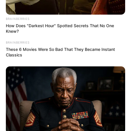
Verbündeten können Sie Ihre Dusche wieder
zum Strahlen bringen und gleichzeitig die
Umwelt schonen. Es ist Zeit, den Kampf gegen
BRAINBERRIES
Kalkablagerungen zu gewinnen und Ihr
How Does "Darkest Hour" Spotted Secrets That No One
Badezimmer in eine Oase der Sauberkeit und
Knew?
Frische zu verwandeln.
BRAINBERRIES
These 6 Movies Were So Bad That They Became Instant
Classics