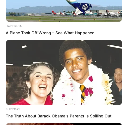
All
Rezepte
HABERION
A Plane Took Off Wrong – See What Happened
Thunfischsalat mit Ei & Joghurt – leicht, cremig
und voller Protein!
Verführerisch lecker: Quark-Vanille-
Pfannkuchen ohne Mehl in nur 5 Minuten!
DEI BESTEN HAUSGEMACHTEN EISBEIN
VARIATIONEN
DIE BESTEN SALAT DRESSINGS
die besten hausgemachten BBQ sauce
variationen
BUZZDAY
The Truth About Barack Obama's Parents Is Spilling Out