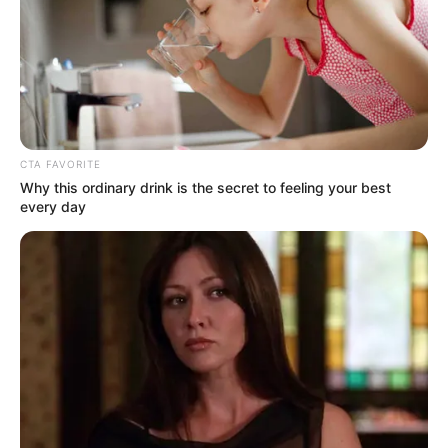
in der Dusche: nur
ein Sprühstoß
dieses natürlichen
Verbündeten
CTA FAVORITE
Why this ordinary drink is the secret to feeling your best
every day
May 13, 2024
by
Anna_Muller
**Kalkablagerungen in der Dusche: Nur ein
Sprühstoß dieses natürlichen Verbündeten**