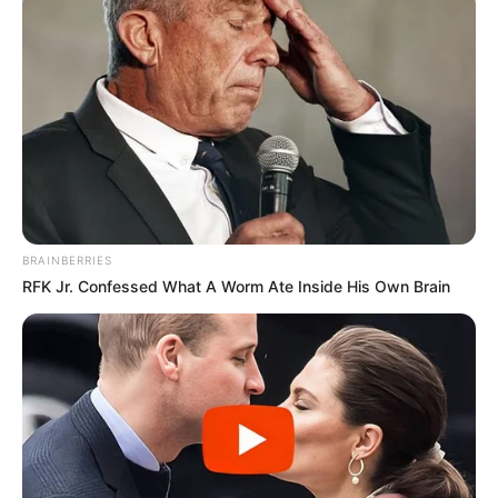
BRAINBERRIES
RFK Jr. Confessed What A Worm Ate Inside His Own Brain