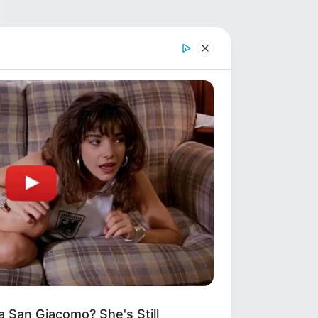
 San Giacomo? She's Still