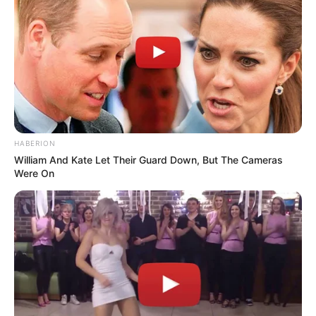
HABERION
William And Kate Let Their Guard Down, But The Cameras
Were On