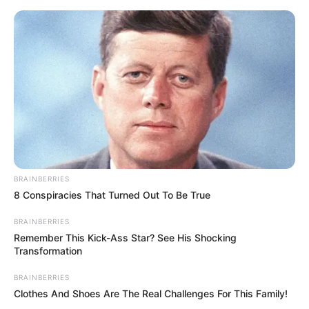
Skip
to
Menu
content
BRAINBERRIES
8 Conspiracies That Turned Out To Be True
BRAINBERRIES
Remember This Kick-Ass Star? See His Shocking
Transformation
Flauschiges
BRAINBERRIES
Clothes And Shoes Are The Real Challenges For This Family!