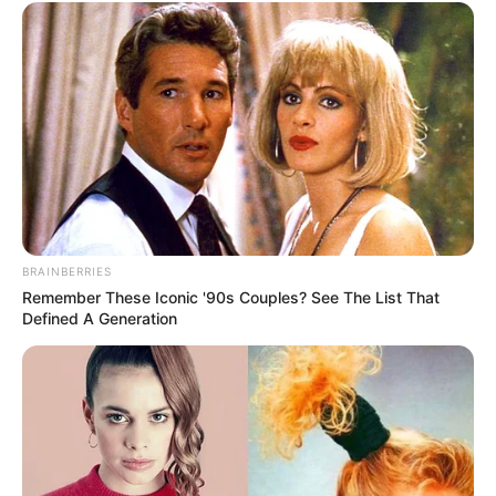
Kondensmilchbrot
April 16, 2024
by
Anna_Muller
Title: Flauschiges Kondensmilchbrot: Ein Rezept
zum Verlieben
BRAINBERRIES
Remember These Iconic '90s Couples? See The List That
Defined A Generation