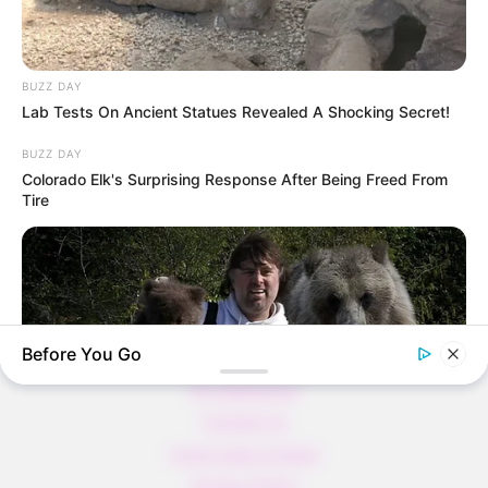
Thunfischsalat mit Ei & Joghurt – leicht, cremig
und voller Protein!
Verführerisch lecker: Quark-Vanille-
BUZZ DAY
Pfannkuchen ohne Mehl in nur 5 Minuten!
Lab Tests On Ancient Statues Revealed A Shocking Secret!
DEI BESTEN HAUSGEMACHTEN EISBEIN
VARIATIONEN
BUZZ DAY
Colorado Elk's Surprising Response After Being Freed From
DIE BESTEN SALAT DRESSINGS
Tire
die besten hausgemachten BBQ sauce
variationen
Before You Go
About us
All Categories
Contact Us
home page content
Privacy Policy