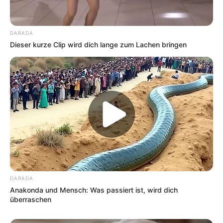
DARADA
Dieser kurze Clip wird dich lange zum Lachen bringen
DARADA
Anakonda und Mensch: Was passiert ist, wird dich
überraschen
Categories
All