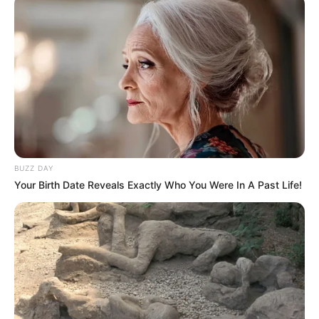
Schlemmertopf mit Hackfleisch
FRIKADELLEN mit Suchtpotenzial
Search
Search
BUZZ DAY
Your Birth Date Reveals Exactly Who You Were In A Past Life!
All
Rezepte