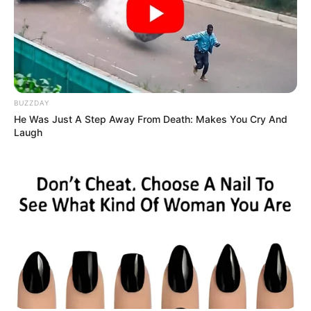
BUZZDAY
He Was Just A Step Away From Death: Makes You Cry And
Laugh
Categories
All
Eine Rose in eine Tomatenscheibe pflanzen
und ein paar Minuten warten – erstaunlich
Bananenbaum aus Banane züchten