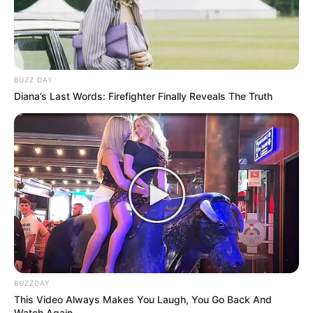
BUZZ DAY
Diana’s Last Words: Firefighter Finally Reveals The Truth
BUZZDAY
This Video Always Makes You Laugh, You Go Back And
Watch Again