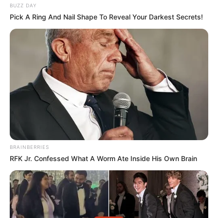
BUZZ DAY
Pick A Ring And Nail Shape To Reveal Your Darkest Secrets!
Search
Search
All
Rezepte
BRAINBERRIES
RFK Jr. Confessed What A Worm Ate Inside His Own Brain
Thunfischsalat mit Ei & Joghurt – leicht, cremig
und voller Protein!
Verführerisch lecker: Quark-Vanille-
Pfannkuchen ohne Mehl in nur 5 Minuten!