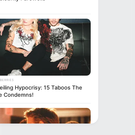
BERRIES
eiling Hypocrisy: 15 Taboos The
le Condemns!